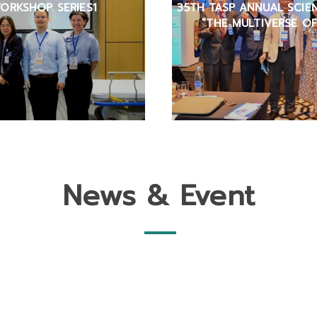
ORKSHOP SERIES1
35TH TASP ANNUAL SCIENT
“THE MULTIVERSE O
News & Event