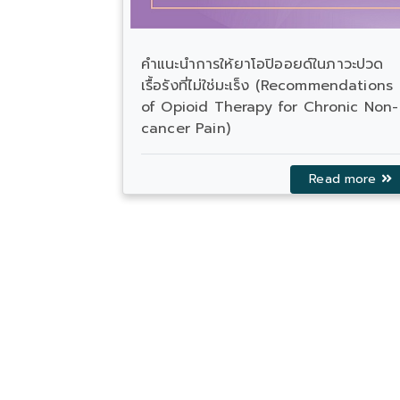
ียบพลันหลัง
IASP 2026 World Congress on Pain 
26 - 30 October 2026
ead more
Read more