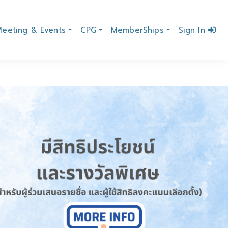
eeting & Events
CPG
MemberShips
Sign In
Next