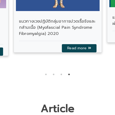
C
P
:
10th ASEAPS 2025 From Pain to
Empowerment : 2 - 4 May 2025
Read more
Article