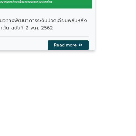
linical Guidance for Pediatric Acute
ain Management
แนวทางเวชปฏิ
ปวดศีรษะไมเ
Read more