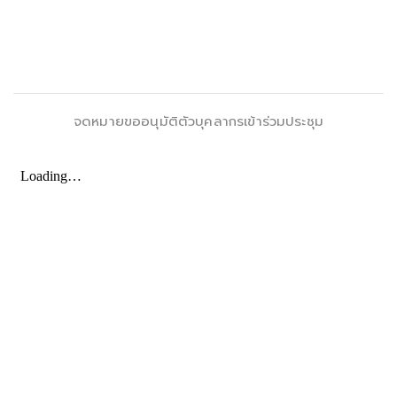
จดหมายขออนุมัติตัวบุคลากรเข้าร่วมประชุม